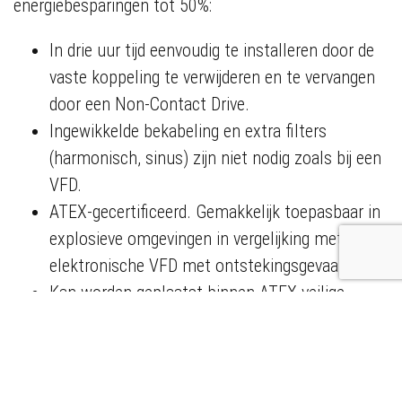
energiebesparingen tot 50%:
In drie uur tijd eenvoudig te installeren door de
vaste koppeling te verwijderen en te vervangen
door een Non-Contact Drive.
Ingewikkelde bekabeling en extra filters
(harmonisch, sinus) zijn niet nodig zoals bij een
VFD.
ATEX-gecertificeerd. Gemakkelijk toepasbaar in
explosieve omgevingen in vergelijking met een
elektronische VFD met ontstekingsgevaar.
Kan worden geplaatst binnen ATEX veilige
zones, waardoor er geen lange, dure kabels van
80 tot 1.000 meter nodig zijn zoals bij een VFD.
Geen motorslijtage (geen lagerslijtage, geen
slijtage van de isolatie van de motorwikkeling)