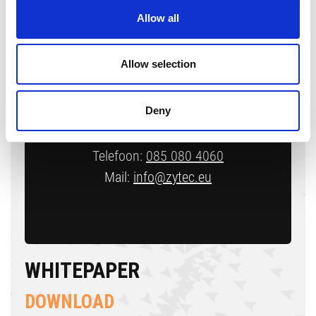
Allow all
Zytec
Allow selection
Gelderlandhaven 7c
3433 PG Nieuwegein
Deny
The Netherlands
Telefoon:
085 080 4060
Mail:
info@zytec.eu
WHITEPAPER
DOWNLOAD