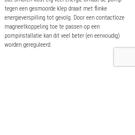
tegen een gesmoorde klep draait met flinke
energieverspilling tot gevolg. Door een contactloze
magneetkoppeling toe te passen op een
pompinstallatie kan dit veel beter (en eenvoudig)
worden gereguleerd.
TATA STEEL: EEN BESPARING TER WAARDE VAN
340 HUISHOUDENS PER JAAR
Bij vier pompen in de koudbandwalserij van Tata Steel
zijn in twee dagen tijd regelbare contactloze
magneetkoppelingen van Zytec uit Nieuwegein
geïnstalleerd. De pompen zijn daarmee direct in het
best-efficiency point geplaatst en de smoorkleppen