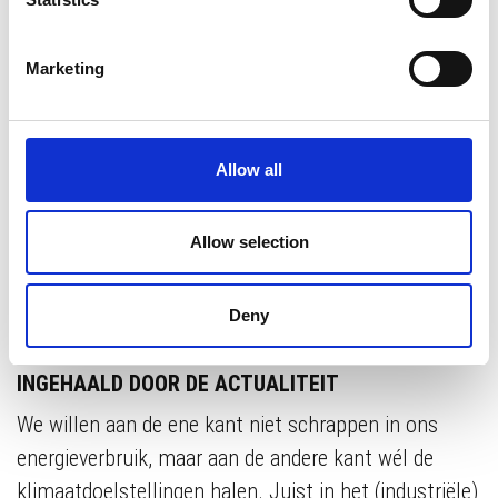
Als het gaat over klimaatdoelstellingen ligt de
focus nu op de huidige geopolitieke situatie.
Marketing
Ondertussen worden eenvoudige technologische
innovaties voor de industrie nog te vaak over het
hoofd gezien. Zonde, want een bedrijf als
Allow all
bijvoorbeeld Tata Steel heeft met de eenvoudige
installatie van contactloze magneetkoppelingen
een enorme kosten én gas/CO2-besparing
Allow selection
gerealiseerd.
Deny
INGEHAALD DOOR DE ACTUALITEIT
We willen aan de ene kant niet schrappen in ons
energieverbruik, maar aan de andere kant wél de
klimaatdoelstellingen halen. Juist in het (industriële)