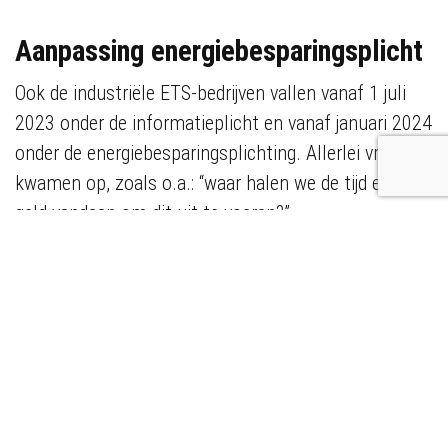
Aanpassing energiebesparingsplicht
Ook de industriële ETS-bedrijven vallen vanaf 1 juli
2023 onder de informatieplicht en vanaf januari 2024
onder de energiebesparingsplichting. Allerlei vragen
kwamen op, zoals o.a.: “waar halen we de tijd en het
geld vandaan om dit uit te voeren?”
Maar soms kunnen kleine veranderingen een grote
impact hebben.
Oplossing: Mechanische
toerenregeling met een Non-