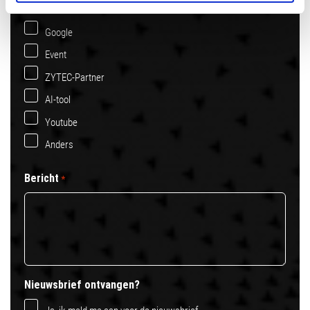
LinkedIn
Google
Event
ZYTEC-Partner
AI-tool
Youtube
Anders
Bericht
*
Nieuwsbrief ontvangen?