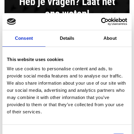
Heb je vragen? Laat het
ons weten!
Zytec
Consent
Details
About
Gelderlandhaven 7c
3433 PG Nieuwegein
This website uses cookies
The Netherlands
We use cookies to personalise content and ads, to
provide social media features and to analyse our traffic.
Telefoon:
085 080 4060
We also share information about your use of our site with
Mail:
info@zytec.eu
our social media, advertising and analytics partners who
may combine it with other information that you’ve
provided to them or that they’ve collected from your use
Bedrijfsnaam
of their services.
*
Consent