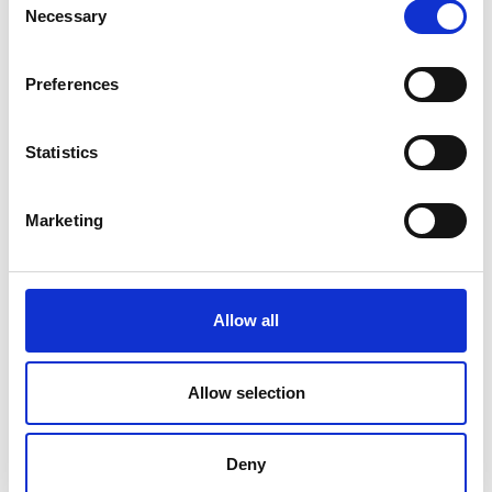
Necessary
Selection
Voornaam
*
Preferences
Achternaam
*
Statistics
Marketing
E-mailadres
*
Allow all
Telefoonnummer
*
Allow selection
Deny
Hoe heeft u ZYTEC gevonden?